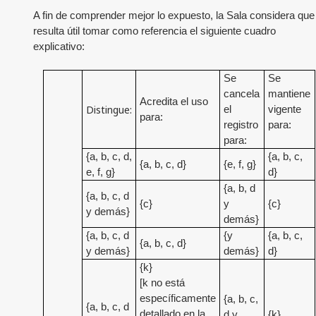
A fin de comprender mejor lo expuesto, la Sala considera que
resulta útil tomar como referencia el siguiente cuadro
explicativo:
Se
Se
cancela
mantiene
Acredita el uso
Distingue:
el
vigente
para:
registro
para:
para:
{a, b, c, d,
{a, b, c,
{a, b, c, d}
{e, f, g}
e, f, g}
d}
{a, b, d
{a, b, c, d
{c}
y
{c}
y demás}
demás}
{a, b, c, d
{y
{a, b, c,
{a, b, c, d}
y demás}
demás}
d}
{k}
[k no está
específicamente
{a, b, c,
{a, b, c, d
detallado en la
d y
{k}