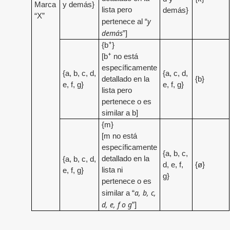
Marca
y demás}
lista pero
demás}
“X”
y
pertenece al “
demás
”]
+
{b
}
+
[b
no está
específicamente
{a, b, c, d,
{a, c, d,
detallado en la
{b}
e, f, g}
e, f, g}
lista pero
pertenece o es
similar a b]
{m}
[m no está
específicamente
{a, b, c,
detallado en la
{a, b, c, d,
d, e, f,
{ø}
lista ni
e, f, g}
g}
pertenece o es
a, b, c,
similar a “
d, e, f o g
”]