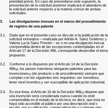
prioridad previo. En caso de presentarse este supuesto, la
presentación de la solicitud posterior implicará el abandono de
la solicitud anterior respecto a la materia común de ambas
solicitudes.
3.
Las divulgaciones inocuas en el marco del procedimiento
de registro de una patente
3.1.
Dado que en el presente caso se discute si la publicación de la
solicitud extranjera —realizada por Adrián A. Sainz Gutiérrez y
Valeria Lucía Sainz Prestel— es o no una divulgación inocua
comprendida dentro de las excepciones contempladas en el
Artículo 17 de la Decisión 486, corresponde desarrollar el tema
propuesto.
3.2.
Conforme a lo dispuesto por el Artículo 14 de la Decisión
486
, los países miembros otorgarán patentes para las
[10]
invenciones
(de producto o de procedimiento) siempre que
[11]
cumplan con los siguientes tres requisitos: ser novedoso,
tener nivel inventivo y ser susceptible de aplicación industrial.
3.3.
En esa línea, el Artículo 16 de la Decisión 486
dispone que
[12]
una invención será considerada nueva cuando no esté
comprendida en el estado de la técnica;
es decir, que esta no
haya sido accesible al público por una descripción oral o
escrita, por su utilización, comercialización o cualquier otro