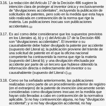
3.16.
La redacción del Artículo 17 de la Decisión 486 sugiere la
intención clara de proteger al inventor única y exclusivamente
de “divulgaciones accidentales”, incluyendo la publicación de
solicitudes de patentes, pero solo en la medida que esta haya
sido realizada en contravención de la norma que rige la
materia. Las publicaciones inocuas son publicaciones
accidentales.
[21]
3.17.
Es así como debe considerarse que los supuestos previstos
en los Literales a), b) y c) del Artículo 17 de la Decisión 486
son “divulgaciones accidentales”. El inventor o su
causahabiente debe haber divulgado la patente por accidente
(supuesto del Literal a); la publicación proviene del trámite de
una solicitud de patente en el que la oficina nacional
competente ha contravenido la norma que rige la materia
(supuesto del Literal b); y una divulgación efectuada por
accidente por parte de un tercero que hubiese obtenido la
información directa o indirectamente del inventor o su
causahabiente (supuesto del Literal c).
[22]
3.18.
Como se ha señalado anteriormente, las publicaciones
realizadas como parte de un procedimiento anterior de registro
(en el extranjero) de la patente de invención únicamente serán
consideradas como divulgaciones inocuas en la medida que
hayan sido llevadas a cabo en contravención de la normativa
aplicable. Si no hay contravención alguna, no hay “divulgación
accidental”; y si no hay divulgación accidental, no hay