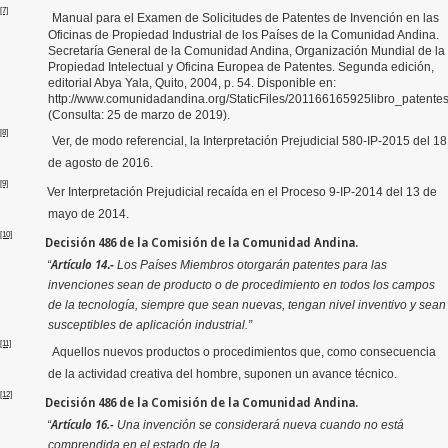
[7]
Manual para el Examen de Solicitudes de Patentes de Invención en las
Oficinas de Propiedad Industrial de los Países de la Comunidad Andina.
Secretaría General de la Comunidad Andina, Organización Mundial de la
Propiedad Intelectual y Oficina Europea de Patentes. Segunda edición,
editorial Abya Yala, Quito, 2004, p. 54. Disponible en:
http://www.comunidadandina.org/StaticFiles/201166165925libro_patentes
(Consulta: 25 de marzo de 2019).
[8]
Ver, de modo referencial, la Interpretación Prejudicial 580-IP-2015 del 18
de agosto de 2016.
[9]
Ver Interpretación Prejudicial recaída en el Proceso 9-IP-2014 del 13 de
mayo de 2014.
[10]
Decisión 486 de la Comisión de la Comunidad Andina.
Artículo 14
“
.-
Los Países Miembros otorgarán patentes para las
invenciones sean de producto o de procedimiento en todos los campos
de la tecnología, siempre que sean nuevas, tengan nivel inventivo y sean
susceptibles de aplicación industrial.”
[11]
Aquellos nuevos productos o procedimientos que, como consecuencia
de la actividad creativa del hombre, suponen un avance técnico.
[12]
Decisión 486 de la Comisión de la Comunidad Andina.
Artículo 16.-
“
Una invención se considerará nueva cuando no está
comprendida en el estado de la