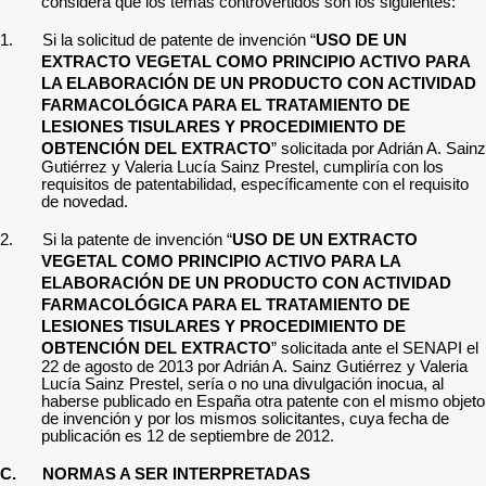
considera que los temas controvertidos son los siguientes:
1.
Si la solicitud de patente de invención “
USO DE UN
EXTRACTO VEGETAL COMO PRINCIPIO ACTIVO PARA
LA ELABORACIÓN DE UN PRODUCTO CON ACTIVIDAD
FARMACOLÓGICA PARA EL TRATAMIENTO DE
LESIONES TISULARES Y PROCEDIMIENTO DE
OBTENCIÓN DEL EXTRACTO
”
solicitada
por Adrián A. Sainz
Gutiérrez y Valeria Lucía Sainz Prestel,
cumpliría con los
requisitos de patentabilidad, específicamente con el requisito
de novedad.
2.
Si la
patente de invención “
USO DE UN EXTRACTO
VEGETAL COMO PRINCIPIO ACTIVO PARA LA
ELABORACIÓN DE UN PRODUCTO CON ACTIVIDAD
FARMACOLÓGICA PARA EL TRATAMIENTO DE
LESIONES TISULARES Y PROCEDIMIENTO DE
OBTENCIÓN DEL EXTRACTO
”
solicitada ante el SENAPI el
22 de agosto de 2013
por Adrián A. Sainz Gutiérrez y Valeria
Lucía Sainz Prestel, sería o no una divulgación inocua, al
haberse publicado en
España otra patente con el mismo objeto
de invención y por los mismos solicitantes
, cuya fecha de
publicación es 12 de septiembre de 2012.
C.
NORMAS A SER INTERPRETADAS