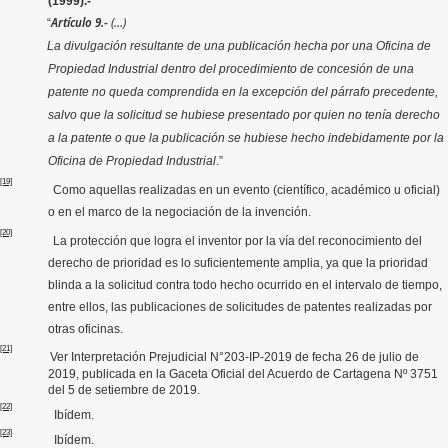
(1999).-
Artículo 9.-
(…)
“
La divulgación resultante de una publicación hecha por una Oficina de
Propiedad Industrial dentro del procedimiento de concesión de una
patente no queda comprendida en la excepción del párrafo precedente,
salvo que la solicitud se hubiese presentado por quien no tenía derecho
a la patente o que la publicación se hubiese hecho indebidamente por la
Oficina de Propiedad Industrial
.”
[19]
Como aquellas realizadas en un evento (científico, académico u oficial)
o en el marco de la negociación de la invención.
[20]
L
a protección que logra el inventor por la vía del reconocimiento del
derecho de prioridad es lo suficientemente amplia, ya que la prioridad
blinda a la solicitud contra todo hecho ocurrido en el intervalo de tiempo,
entre ellos, las publicaciones de solicitudes de patentes realizadas por
otras oficinas.
[21]
Ver Interpretación Prejudicial N°203-IP-2019 de fecha 26 de julio de
2019, publicada en la Gaceta Oficial del Acuerdo de Cartagena Nº 3751
del 5 de setiembre de 2019.
[22]
Ibídem.
[23]
Ibídem.