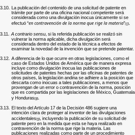
3.10.
La publicación del contenido de una solicitud de patente en
trámite por parte de una oficina nacional competente será
considerada como una divulgación inocua únicamente si se
en contravención de la norma que rige la materia
efectuó “
”
.
[17]
3.11.
A contrario sensu
, si la referida publicación se realizó sin
vulnerar la norma aplicable, dicha divulgación será
considerada dentro del estado de la técnica a efectos de
examinar la novedad de la invención que se pretende patentar.
3.12.
A diferencia de lo que ocurre en otras legislaciones, como el
caso de Estados Unidos de América que de manera expresa
incluye como divulgación inocua las publicaciones de
solicitudes de patentes hechas por las oficinas de patentes de
otros países, la legislación andina se adhiere a la posición que
descarta como inocuas a tales publicaciones, a menos que
provengan de un error o contravención de la norma, posición
que es compartida por las legislaciones de México, Guatemala
y Honduras
.
[18]
3.13.
El texto del Artículo 17 de la Decisión 486 sugiere una
intención clara de proteger al inventor de las divulgaciones
accidentales
, incluyendo la publicación de su solicitud de
[19]
patente pero en la medida que esta se haya realizado en
contravención de la norma que rige la materia.
Las
publicaciones realizadas como parte de un procedimiento