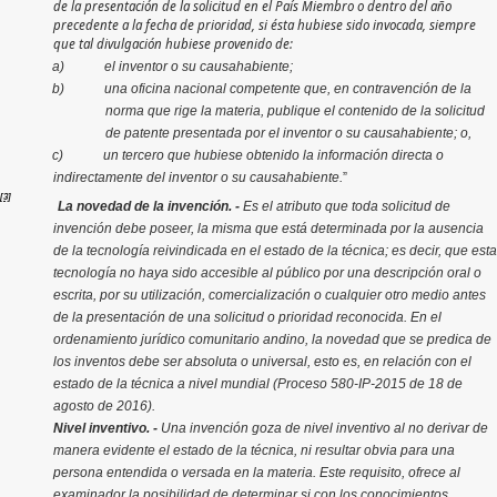
de la presentación de la solicitud en el País Miembro o dentro del año
precedente a la fecha de prioridad, si ésta hubiese sido invocada, siempre
que tal divulgación hubiese provenido de:
a) el inventor o su causahabiente;
b) una oficina nacional competente que, en contravención de la
norma que rige la materia, publique el contenido de la solicitud
de patente presentada por el inventor o su causahabiente; o,
c) un tercero que hubiese obtenido la información directa o
indirectamente del inventor o su causahabiente.
”
[3]
La novedad de la invención. -
Es el atributo que toda solicitud de
invención debe poseer, la misma que está determinada por la ausencia
de la tecnología reivindicada en el estado de la técnica; es decir, que esta
tecnología no haya sido accesible al público por una descripción oral o
escrita, por su utilización, comercialización o cualquier otro medio antes
de la presentación de una solicitud o prioridad reconocida. En el
ordenamiento jurídico comunitario andino, la novedad que se predica de
los inventos debe ser absoluta o universal, esto es, en relación con el
estado de la técnica a nivel mundial (Proceso 580-IP-2015 de 18 de
agosto de 2016).
Nivel inventivo. -
Una invención goza de nivel inventivo al no derivar de
manera evidente el estado de la técnica, ni resultar obvia para una
persona entendida o versada en la materia. Este requisito, ofrece al
examinador la posibilidad de determinar si con los conocimientos