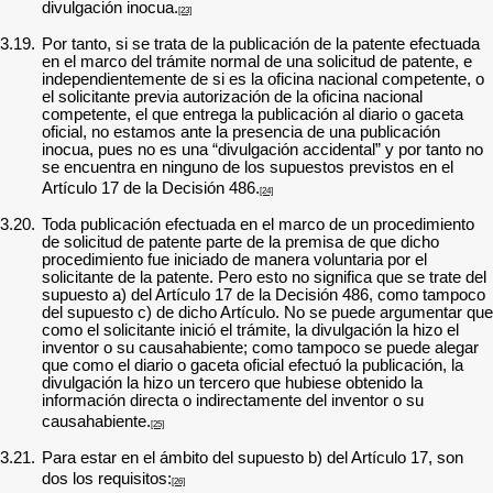
divulgación inocua.
[23]
3.19.
Por tanto, si se trata de la publicación de la patente efectuada
en el marco del trámite normal de una solicitud de patente, e
independientemente de si es la oficina nacional competente, o
el solicitante previa autorización de la oficina nacional
competente, el que entrega la publicación al diario o gaceta
oficial, no estamos ante la presencia de una publicación
inocua, pues no es una “divulgación accidental” y por tanto no
se encuentra en ninguno de los supuestos previstos en el
Artículo 17 de la Decisión 486.
[24]
3.20.
Toda publicación efectuada en el marco de un procedimiento
de solicitud de patente parte de la premisa de que dicho
procedimiento fue iniciado de manera voluntaria por el
solicitante de la patente. Pero esto no significa que se trate del
supuesto a) del Artículo 17 de la Decisión 486, como tampoco
del supuesto c) de dicho Artículo. No se puede argumentar que
como el solicitante inició el trámite, la divulgación la hizo el
inventor o su causahabiente; como tampoco se puede alegar
que como el diario o gaceta oficial efectuó la publicación, la
divulgación la hizo un tercero que hubiese obtenido la
información directa o indirectamente del inventor o su
causahabiente.
[25]
3.21.
Para estar en el ámbito del supuesto b) del Artículo 17, son
dos los requisitos:
[26]