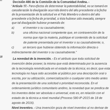
Decisión 486 de la Comisión de la Comunidad Andina. -
Artículo 17.-
Para efectos de determinar la patentabilidad, no se tomará en
“
consideración la divulgación ocurrida dentro del año precedente a la fecha
de la presentación de la solicitud en el País Miembro o dentro del año
precedente a la fecha de prioridad, si ésta hubiese sido invocada, siempre
que tal divulgación hubiese provenido de:
a) el inventor o su causahabiente;
b) una oficina nacional competente que, en contravención de la
norma que rige la materia, publique el contenido de la solicitud
de patente presentada por el inventor o su causahabiente; o,
c) un tercero que hubiese obtenido la información directa o
indirectamente del inventor o su causahabiente.
”
[3]
La novedad de la invención. -
Es el atributo que toda solicitud de
invención debe poseer, la misma que está determinada por la ausencia
de la tecnología reivindicada en el estado de la técnica; es decir, que esta
tecnología no haya sido accesible al público por una descripción oral o
escrita, por su utilización, comercialización o cualquier otro medio antes
de la presentación de una solicitud o prioridad reconocida. En el
ordenamiento jurídico comunitario andino, la novedad que se predica de
los inventos debe ser absoluta o universal, esto es, en relación con el
estado de la técnica a nivel mundial (Proceso 580-IP-2015 de 18 de
agosto de 2016).
Nivel inventivo. -
Una invención goza de nivel inventivo al no derivar de