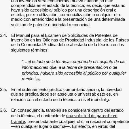
una invención será considerada nueva cuando no esté
comprendida en el estado de la técnica;
es decir, que esta no
haya sido accesible al público por una descripción oral o
escrita, por su utilización, comercialización o cualquier otro
medio con anterioridad a la presentación de una determinada
solicitud de patente o prioridad reconocida.
3.4.
E
l Manual para el Examen de Solicitudes de Patentes de
Invención en las Oficinas de Propiedad Industrial de los Países
de la Comunidad Andina define al estado de la técnica en los
siguientes términos:
“…el estado de la técnica comprende el conjunto de las
informaciones que, a la fecha de presentación o de
prioridad, hubiere sido accesible al público por cualquier
medio.”
[13]
3.5.
En el ordenamiento jurídico comunitario andino, la novedad
que se predica debe ser absoluta o universal; esto es, en
relación con el estado de la técnica a nivel mundial
.
[14]
3.6.
En consecuencia, también se considerará dentro del estado
una solicitud de patente en
de la técnica, el contenido de
trámite
, presentada ante cualquier oficina nacional competente
—en cualquier lugar o idioma—. En efecto, en virtud del