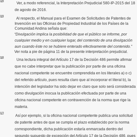
[14]
Ver, a modo referencial, la Interpretación Prejudicial 580-IP-2015 del 18
de agosto de 2016.
[15]
Al respecto, e
l Manual para el Examen de Solicitudes de Patentes de
Invención en las Oficinas de Propiedad Industrial de los Países de la
Comunidad Andina señala que:
“Divulgación implica la posibilidad de que el público se informe, por
cualquier medio y en cualquier lugar, del contenido de una divulgación
aun cuando éste no se hubiere enterado efectivamente del contenido.”
Ver nota a pie de página 11 de la presente interpretación prejudicial.
[16]
Una lectura integral del Artículo 17 de la Decisión 486 permite afirmar
que no cabe interpretar que la publicación por parte de una oficina
nacional competente se encuentre comprendida en los literales a) o c)
del referido artículo, pues resulta claro que al incorporar el literal b), la
intención del legislador ha sido dejar en claro que solo será considerada
como divulgación inocua la publicación efectuada por parte de una
oficina nacional competente en contravención de la norma que rige la
materia.
[17]
Así por ejemplo, si la oficina nacional competente publica una solicitud
de patente antes de que se cumpla el plazo establecido por la norma
correspondiente, dicha publicación estaría enmarcada dentro del
segundo supuesto de excepción del Artículo 17 de la Decisión 486, pues