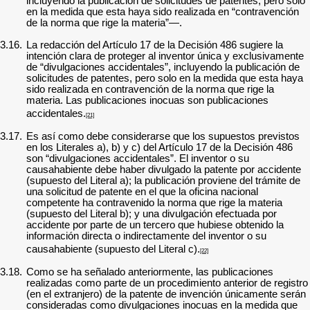
incluyendo la publicación de solicitudes de patentes, pero solo
en la medida que esta haya sido realizada en “contravención
de la norma que rige la materia”—.
3.16.
La redacción del Artículo 17 de la Decisión 486 sugiere la
intención clara de proteger al inventor única y exclusivamente
de “divulgaciones accidentales”, incluyendo la publicación de
solicitudes de patentes, pero solo en la medida que esta haya
sido realizada en contravención de la norma que rige la
materia. Las publicaciones inocuas son publicaciones
accidentales.
[21]
3.17.
Es así como debe considerarse que los supuestos previstos
en los Literales a), b) y c) del Artículo 17 de la Decisión 486
son “divulgaciones accidentales”. El inventor o su
causahabiente debe haber divulgado la patente por accidente
(supuesto del Literal a); la publicación proviene del trámite de
una solicitud de patente en el que la oficina nacional
competente ha contravenido la norma que rige la materia
(supuesto del Literal b); y una divulgación efectuada por
accidente por parte de un tercero que hubiese obtenido la
información directa o indirectamente del inventor o su
causahabiente (supuesto del Literal c).
[22]
3.18.
Como se ha señalado anteriormente, las publicaciones
realizadas como parte de un procedimiento anterior de registro
(en el extranjero) de la patente de invención únicamente serán
consideradas como divulgaciones inocuas en la medida que