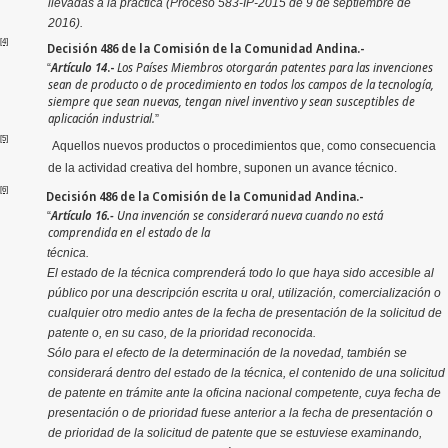
llevadas a la práctica (Proceso 583-IP-2015 de 9 de septiembre de
2016).
[4]
Decisión 486 de la Comisión de la Comunidad Andina.-
Artículo 14
.-
Los Países Miembros otorgarán patentes para las invenciones
“
sean de producto o de procedimiento en todos los campos de la tecnología,
siempre que sean nuevas, tengan nivel inventivo y sean susceptibles de
aplicación industrial.
”
[5]
Aquellos nuevos productos o procedimientos que, como consecuencia
de la actividad creativa del hombre, suponen un avance técnico.
[6]
Decisión 486 de la Comisión de la Comunidad Andina.-
Artículo 16.-
Una invención se considerará nueva cuando no está
“
comprendida en el estado de la
técnica.
El estado de la técnica comprenderá todo lo que haya sido accesible al
público por una descripción escrita u oral, utilización, comercialización o
cualquier otro medio antes de la fecha de presentación de la solicitud de
patente o, en su caso, de la prioridad reconocida.
Sólo para el efecto de la determinación de la novedad, también se
considerará dentro del estado de la técnica, el contenido de una solicitud
de patente en trámite ante la oficina nacional competente, cuya fecha de
presentación o de prioridad fuese anterior a la fecha de presentación o
de prioridad de la solicitud de patente que se estuviese examinando,