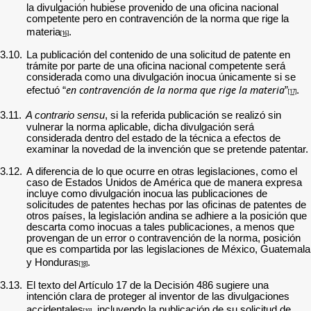
la divulgación hubiese provenido de una oficina nacional
competente pero en contravención de la norma que rige la
materia
.
[16]
3.10.
La publicación del contenido de una solicitud de patente en
trámite por parte de una oficina nacional competente será
considerada como una divulgación inocua únicamente si se
en contravención de la norma que rige la materia
efectuó “
”
.
[17]
3.11.
A contrario sensu
, si la referida publicación se realizó sin
vulnerar la norma aplicable, dicha divulgación será
considerada dentro del estado de la técnica a efectos de
examinar la novedad de la invención que se pretende patentar.
3.12.
A diferencia de lo que ocurre en otras legislaciones, como el
caso de Estados Unidos de América que de manera expresa
incluye como divulgación inocua las publicaciones de
solicitudes de patentes hechas por las oficinas de patentes de
otros países, la legislación andina se adhiere a la posición que
descarta como inocuas a tales publicaciones, a menos que
provengan de un error o contravención de la norma, posición
que es compartida por las legislaciones de México, Guatemala
y Honduras
.
[18]
3.13.
El texto del Artículo 17 de la Decisión 486 sugiere una
intención clara de proteger al inventor de las divulgaciones
accidentales
, incluyendo la publicación de su solicitud de
[19]