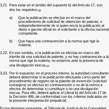
3.21.
Para estar en el ámbito del supuesto b) del Artículo 17, son
dos los requisitos:
[26]
a) Que la publicación se efectúe en el marco del
procedimiento de solicitud de obtención de patente, e
independientemente de si quien envía la publicación al
diario o gaceta oficial es el solicitante o la oficina nacional
competente.
b) Que haya una contravención a la norma que rige la
materia.
3.22.
En ese sentido, si la publicación se efectúa en marco del
trámite de una solicitud de patente, y no hay contravención a la
norma que rige la materia, no estamos ante la presencia de
una divulgación inocua.
[27]
3.23.
Por lo expuesto, en el proceso interno, la autoridad consultante
deberá determinar
si
la publicación efectuada como parte del
procedimiento de registro de la patente de invención (solicitud
extranjera) se efectuó en contravención o no de la norma a
efectos de determinar si constituye o no una divulgación
inocua.
Para ello, deberá aplicar el Literal b) del Artículo 17 de
la Decisión 486, de conformidad con los criterios indicados en
la presente interpretación prejudicial.
En los términos expuestos, el Tribunal de Justicia de la Comunidad