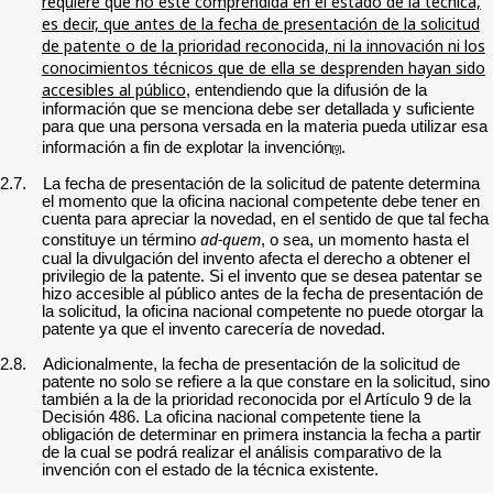
requiere que no esté comprendida en el estado de la técnica,
es decir, que antes de la fecha de presentación de la solicitud
de patente o de la prioridad reconocida, ni la innovación ni los
conocimientos técnicos que de ella se desprenden hayan sido
accesibles al público
, entendiendo que la difusión de la
información que se menciona debe ser detallada y suficiente
para que una persona versada en la materia pueda utilizar esa
información a fin de explotar la invención
.
[9]
2.7.
La fecha de presentación de la solicitud de patente determina
el momento que la oficina nacional competente debe tener en
cuenta para apreciar la novedad, en el sentido de que tal fecha
ad-quem
constituye un término
, o sea, un momento hasta el
cual la divulgación del invento afecta el derecho a obtener el
privilegio de la patente. Si el invento que se desea patentar se
hizo accesible al público antes de la fecha de presentación de
la solicitud, la oficina nacional competente no puede otorgar la
patente ya que el invento carecería de novedad.
2.8.
Adicionalmente, la fecha de presentación de la solicitud de
patente no solo se refiere a la que constare en la solicitud, sino
también a la de la prioridad reconocida por el Artículo 9 de la
Decisión 486. La oficina nacional competente tiene la
obligación de determinar en primera instancia la fecha a partir
de la cual se podrá realizar el análisis comparativo de la
invención con el estado de la técnica existente.