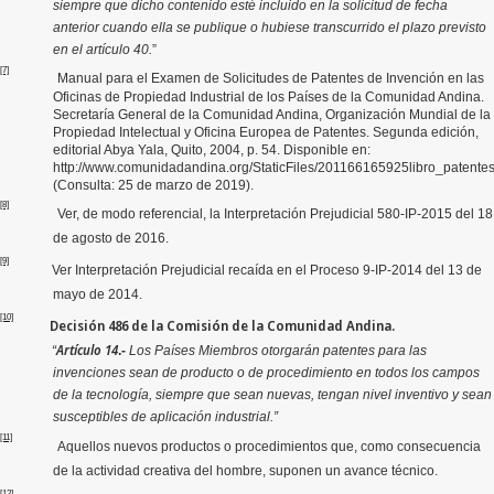
siempre que dicho contenido esté incluido en la solicitud de fecha
anterior cuando ella se publique o hubiese transcurrido el plazo previsto
en el artículo 40.
”
[7]
Manual para el Examen de Solicitudes de Patentes de Invención en las
Oficinas de Propiedad Industrial de los Países de la Comunidad Andina.
Secretaría General de la Comunidad Andina, Organización Mundial de la
Propiedad Intelectual y Oficina Europea de Patentes. Segunda edición,
editorial Abya Yala, Quito, 2004, p. 54. Disponible en:
http://www.comunidadandina.org/StaticFiles/201166165925libro_patentes
(Consulta: 25 de marzo de 2019).
[8]
Ver, de modo referencial, la Interpretación Prejudicial 580-IP-2015 del 18
de agosto de 2016.
[9]
Ver Interpretación Prejudicial recaída en el Proceso 9-IP-2014 del 13 de
mayo de 2014.
[10]
Decisión 486 de la Comisión de la Comunidad Andina.
Artículo 14
“
.-
Los Países Miembros otorgarán patentes para las
invenciones sean de producto o de procedimiento en todos los campos
de la tecnología, siempre que sean nuevas, tengan nivel inventivo y sean
susceptibles de aplicación industrial.”
[11]
Aquellos nuevos productos o procedimientos que, como consecuencia
de la actividad creativa del hombre, suponen un avance técnico.
[12]