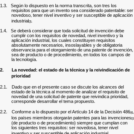
1.3.
Según lo dispuesto en la norma transcrita, son tres los
requisitos para que un invento sea considerado patentable: ser
novedoso, tener nivel inventivo y ser susceptible de aplicación
industrial
.
[3]
1.4.
Se deberá considerar que toda solicitud de invención debe
cumplir con los requisitos de
novedad, nivel inventivo y la
aplicación industrial, los cuales constituyen requisitos
absolutamente necesarios, insoslayables y de obligatoria
observancia para el otorgamiento de una patente de invención,
sea de producto o de procedimiento, en todos los campos de
la tecnología.
2.
La novedad: el estado de la técnica y la reivindicación de
prioridad
2.1.
Dado que en el presente caso se discute los alcances del
estado de la técnica al momento de analizar el requisito de
novedad de una solicitud de patente que reivindica prioridad,
corresponde desarrollar el tema propuesto.
2.2.
Conforme
a lo dispuesto por el Artículo 14 de la Decisión 486
,
[4]
los países miembros otorgarán patentes para las invenciones
[5]
(de producto o de procedimiento) siempre que cumplan con
los siguientes tres requisitos: ser novedosa, tener nivel
inventivo y ser susceptible de aplicación industrial.