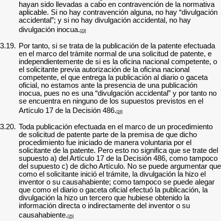
hayan sido llevadas a cabo en contravención de la normativa
aplicable. Si no hay contravención alguna, no hay “divulgación
accidental”; y si no hay divulgación accidental, no hay
divulgación inocua.
[23]
3.19.
Por tanto, si se trata de la publicación de la patente efectuada
en el marco del trámite normal de una solicitud de patente, e
independientemente de si es la oficina nacional competente, o
el solicitante previa autorización de la oficina nacional
competente, el que entrega la publicación al diario o gaceta
oficial, no estamos ante la presencia de una publicación
inocua, pues no es una “divulgación accidental” y por tanto no
se encuentra en ninguno de los supuestos previstos en el
Artículo 17 de la Decisión 486.
[24]
3.20.
Toda publicación efectuada en el marco de un procedimiento
de solicitud de patente parte de la premisa de que dicho
procedimiento fue iniciado de manera voluntaria por el
solicitante de la patente. Pero esto no significa que se trate del
supuesto a) del Artículo 17 de la Decisión 486, como tampoco
del supuesto c) de dicho Artículo. No se puede argumentar que
como el solicitante inició el trámite, la divulgación la hizo el
inventor o su causahabiente; como tampoco se puede alegar
que como el diario o gaceta oficial efectuó la publicación, la
divulgación la hizo un tercero que hubiese obtenido la
información directa o indirectamente del inventor o su
causahabiente.
[25]