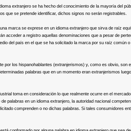
en idioma extranjero se ha hecho del conocimiento de la mayoría del p
s que se pretende identificar, dichos signos no serán registrables.
na marca se exprese en un idioma extranjero que sirva de raíz equi
drán acceder a registro aquellas denominaciones que a pesar de perte
 del país en el que se ha solicitado la marca por su raíz común o po
 por los hispanohablantes (extranjerismos) y, como es obvio, son ent
 determinadas palabras que en un momento eran extranjerismos luego 
ustrial toma en consideración lo que realmente ocurre en el mercado, 
ose de palabras en un idioma extranjero, la autoridad nacional compet
olicitado comprenden o no dichas palabras. Si tales consumidores enti
do está conformado por alguna palabra en idioma extranjero que sea d