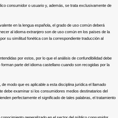
úblico consumidor o usuario y, además, se trata exclusivamente de
valente en la lengua española, el grado de uso común deberá
necer al idioma extranjero son de uso común en los países de la
r su similitud fonética con la correspondiente traducción al
endidas por estos, por lo que el análisis de confundibilidad debe
forman parte del idioma castellano cuando son recogidas por la
de modo que es aplicable a esta disciplina jurídica el llamado
ente debe examinar si los consumidores medios destinatarios del
enden perfectamente el significado de tales palabras, el tratamiento
e conocimiento generalizado en el sector del público consumidor