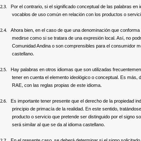
2.3.
Por el contrario, si el significado conceptual de las palabras 
vocablos de uso común en relación con los productos o servicio
2.4.
Ahora bien, en el caso de que una denominación que conforma u
medirse como si se tratara de una expresión local. Así, no po
Comunidad Andina o son comprensibles para el consumidor medio
castellano.
2.5.
Hay palabras en otros idiomas que son utilizadas frecuentemente
tener en cuenta el elemento ideológico o conceptual. Es más,
RAE, con las reglas propias de este idioma.
2.6.
Es importante tener presente que el derecho de la propiedad ind
principio de primacía de la realidad. En este sentido, tratánd
producto o servicio que pretende ser distinguido por el signo s
será similar al que se da al idioma castellano.
2.7.
En el presente caso, se deberá determinar si el signo solicita