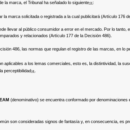
e la marca, el Tribunal ha señalado lo siguiente
:
[3]
ar la marca solicitada o registrada a la cual publicitará (Artículo 176 d
uede llevar al público consumidor a error en el mercado. Por lo tanto,
amparados y relacionados (Artículo 177 de la Decisión 486).
ecisión 486, las normas que regulan el registro de las marcas, en lo p
on aplicables a los lemas comerciales, esto es, la
distintividad, la su
a perceptibilidad
.
[4]
TEAM
(denominativo)
se encuentra conformado por denominaciones en 
común son consideradas signos de fantasía y, en consecuencia, es p