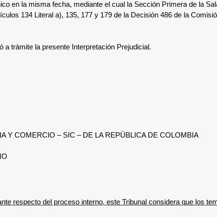
nico en la misma fecha, mediante el cual la Sección Primera de la Sa
rtículos 134 Literal a), 135, 177 y 179 de la Decisión 486 de la Comis
a trámite la presente Interpretación Prejudicial.
A Y COMERCIO – SIC – DE LA REPÚBLICA DE COLOMBIA
NO
ante respecto del proceso interno, este Tribunal considera que los t