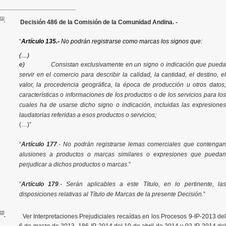
[1]
Decisión 486 de la Comisión de la Comunidad Andina. -
“
Artículo 135.-
No podrán registrarse como marcas los signos que:
(…)
e)
Consistan exclusivamente en un signo o indicación que pued
servir en el comercio para describir la calidad, la cantidad, el destino, el
valor, la procedencia geográfica, la época de producción u otros datos,
características o informaciones de los productos o de los servicios para los
cuales ha de usarse dicho signo o indicación, incluidas las expresiones
laudatorias referidas a esos productos o servicios;
(…)”
“
Artículo 177
.- No podrán registrarse lemas comerciales que contenga
alusiones a productos o marcas similares o expresiones que puedan
perjudicar a dichos productos o marcas.
”
“
Artículo 179
.- Serán aplicables a este Título, en lo pertinente, la
disposiciones relativas al Título de Marcas de la presente Decisión.
”
[2]
Ver Interpretaciones Prejudiciales recaídas en los Procesos 9-IP-2013 de
6 de marzo de 2013, 186-IP-2014 del 10 de abril de 2014 y 02-IP-2014 del