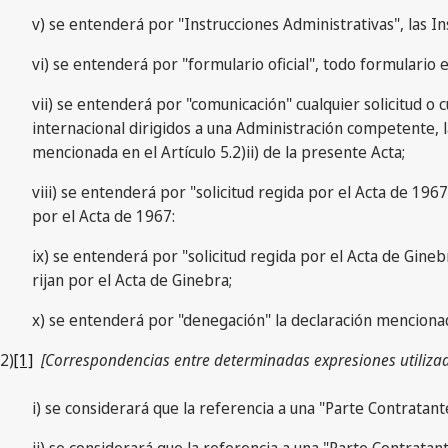
v) se entenderá por "Instrucciones Administrativas", las I
vi) se entenderá por "formulario oficial", todo formulario e
vii) se entenderá por "comunicación" cualquier solicitud o c
internacional dirigidos a una Administración competente, la O
mencionada en el Artículo 5.2)ii) de la presente Acta;
viii) se entenderá por "solicitud regida por el Acta de 196
por el Acta de 1967:
ix) se entenderá por "solicitud regida por el Acta de Gineb
rijan por el Acta de Ginebra;
x) se entenderá por "denegación" la declaración mencionada
2)
[1]
[Correspondencias entre determinadas expresiones utilizada
i) se considerará que la referencia a una "Parte Contratan
ii) se considerará que la referencia a una "Parte Contrata