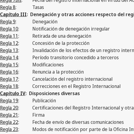
Regla 8
:
Tasas
Capítulo III
: Denegación y otras acciones respecto del reg
Regla 9
:
Denegación
Regla 10
:
Notificación de denegación irregular
Regla 11
:
Retirada de una denegación
Regla 12
:
Concesión de la protección
Regla 13
:
Invalidación de los efectos de un registro inte
Regla 14
:
Período transitorio concedido a terceros
Regla 15
:
Modificaciones
Regla 16
:
Renuncia a la protección
Regla 17
:
Cancelación del registro internacional
Regla 18
:
Correcciones en el Registro Internacional
Capítulo IV
: Disposiciones diversas
Regla 19
:
Publicación
Regla 20
:
Certificaciones del Registro Internacional y otr
Regla 21
:
Firma
Regla 22
:
Fecha de envío de diversas comunicaciones
Regla 23
:
Modos de notificación por parte de la Oficina I