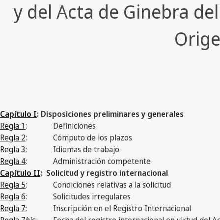
y del Acta de Ginebra de
Orige
Capítulo I
: Disposiciones preliminares y generales
Regla 1
:
Definiciones
Regla 2
:
Cómputo de los plazos
Regla 3
:
Idiomas de trabajo
Regla 4
:
Administración competente
Capítulo II
: Solicitud y registro internacional
Regla 5
:
Condiciones relativas a la solicitud
Regla 6
:
Solicitudes irregulares
Regla 7
:
Inscripción en el Registro Internacional
Regla 7
bis
:
Fecha del registro internacional en virtud del A