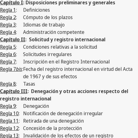
Capítulo I
: Disposiciones preliminares y generales
Regla 1
:
Definiciones
Regla 2
:
Cómputo de los plazos
Regla 3
:
Idiomas de trabajo
Regla 4
:
Administración competente
Capítulo II
: Solicitud y registro internacional
Regla 5
:
Condiciones relativas a la solicitud
Regla 6
:
Solicitudes irregulares
Regla 7
:
Inscripción en el Registro Internacional
Regla 7
bis
:
Fecha del registro internacional en virtud del Acta
de 1967 y de sus efectos
Regla 8
:
Tasas
Capítulo III
: Denegación y otras acciones respecto del
registro internacional
Regla 9
:
Denegación
Regla 10
:
Notificación de denegación irregular
Regla 11
:
Retirada de una denegación
Regla 12
:
Concesión de la protección
Regla 13
:
Invalidación de los efectos de un registro