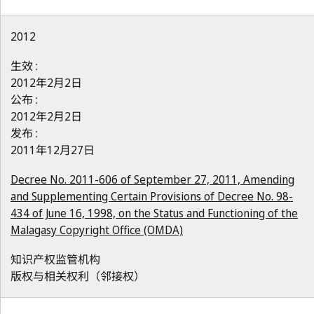
2012
生效 :
2012年2月2日
公布 :
2012年2月2日
发布 :
2011年12月27日
Decree No. 2011-606 of September 27, 2011, Amending
and Supplementing Certain Provisions of Decree No. 98-
434 of June 16, 1998, on the Status and Functioning of the
Malagasy Copyright Office (OMDA)
知识产权监管机构
版权与相关权利（邻接权）