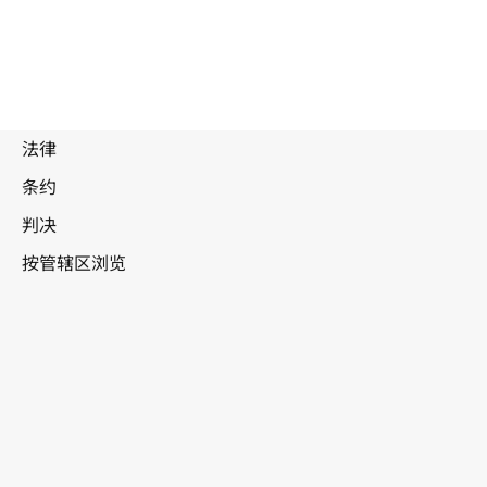
被
取
代
文
奥地利