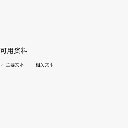
開啟 PDF
open_in_new