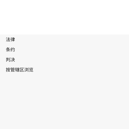
被
取
代
文
捷克共