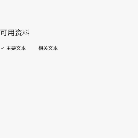
開啟 PDF
open_in_new