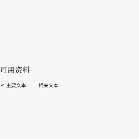
開啟 PDF
open_in_new