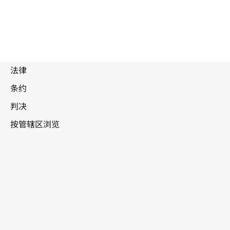
被
取
代
文
新西兰