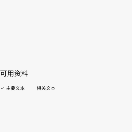
開啟 PDF
open_in_new