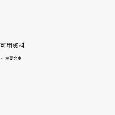
開啟 PDF
open_in_new