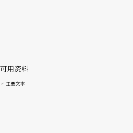
WIPO Lex中的最新版本
開啟 PDF
open_in_new