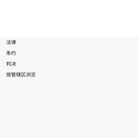
被
取
代
文