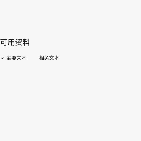
開啟 PDF
open_in_new