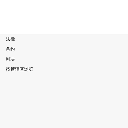
被
取
代
文