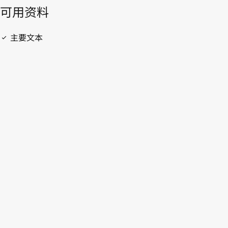
開啟 PDF
open_in_new