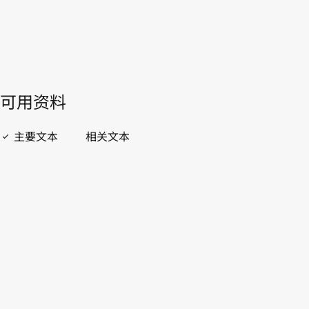
開啟 PDF
open_in_new