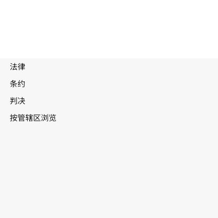
废
止
文
博茨瓦纳
本