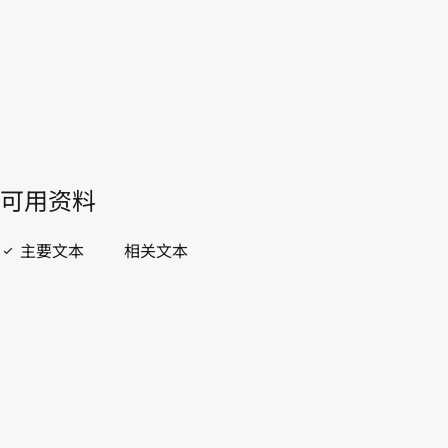
開啟 PDF
open_in_new