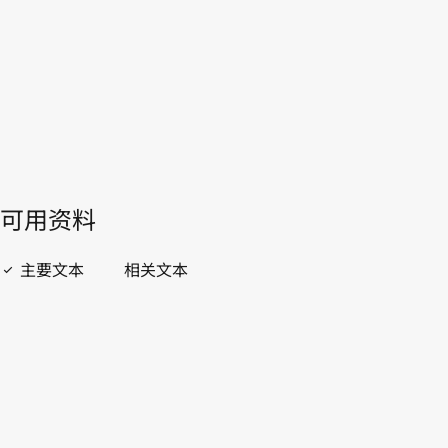
開啟 PDF
open_in_new