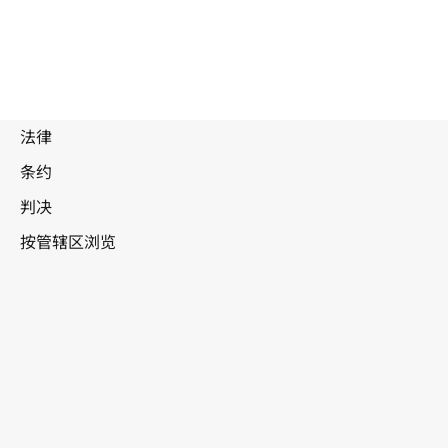
废
止
文
本
孟加拉国