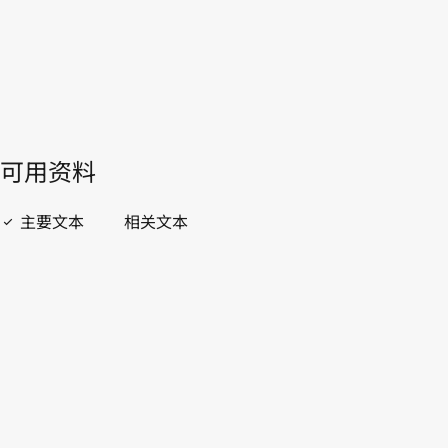
開啟 PDF
open_in_new