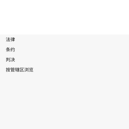
废
止
文
本
南非