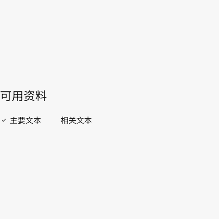
開啟 PDF
open_in_new