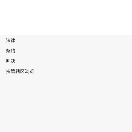
废
止
文
本
南非