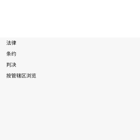
被
取
代
文
乌克兰