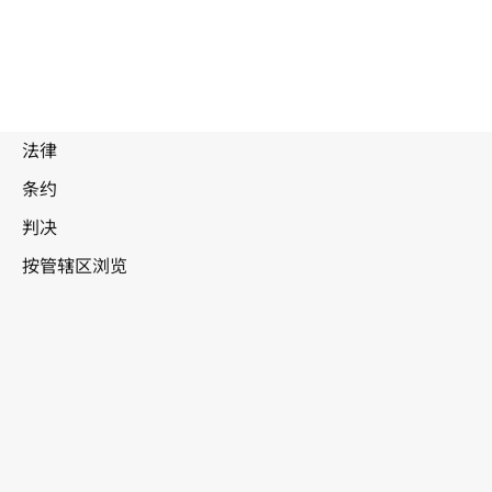
被
取
代
文