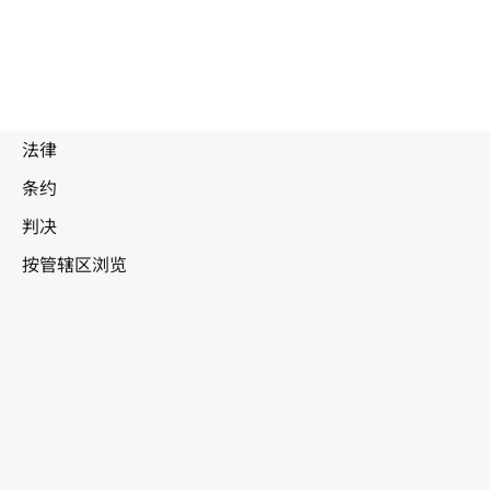
废
止
文
本