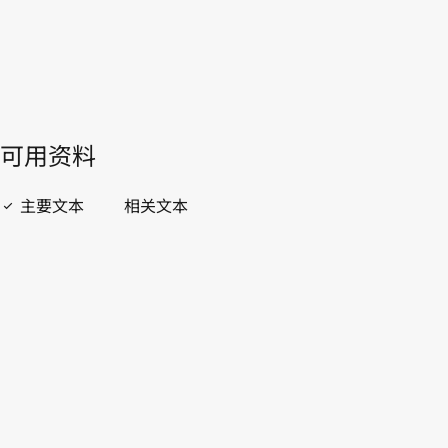
開啟 PDF
open_in_new