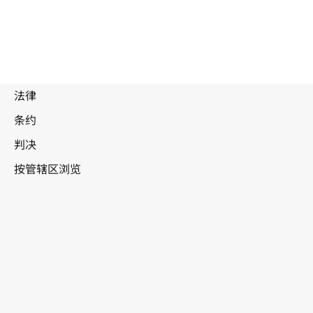
被
取
代
文