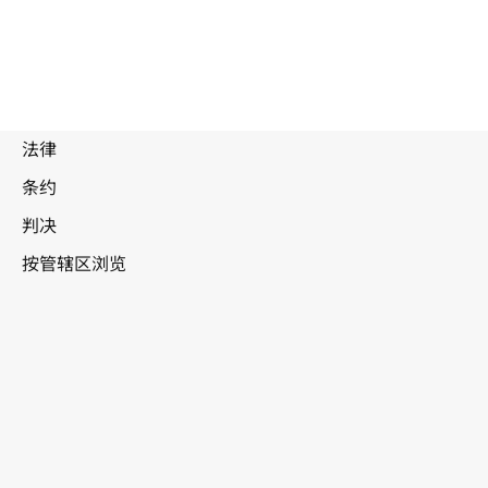
被
取
代
文
墨西哥