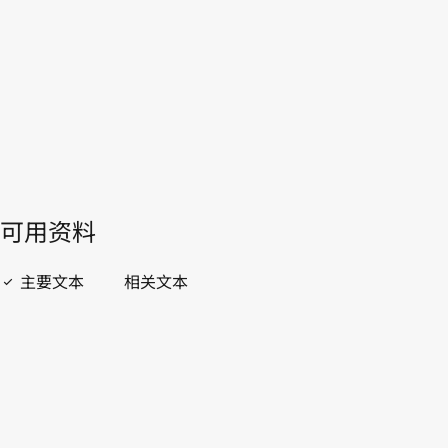
WIPO Lex中的最新版本
開啟 PDF
open_in_new