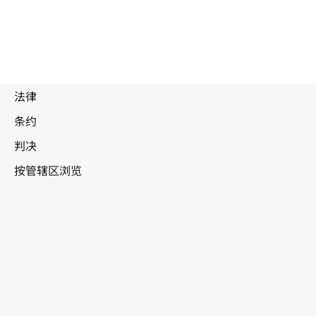
废
止
文
乌克兰
本