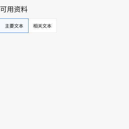
ARLIS
ARMENIAN LEGAL INFORMATION SYSTEM
Համարը
ՀՕ-109-Ն
Տիպը
Օրենք
Սկզբնաղբյուրը
Միասնական կայք 2021