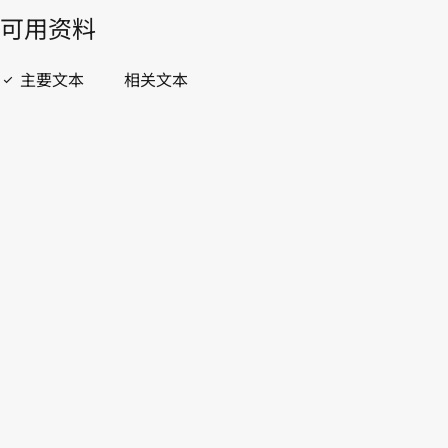
開啟 PDF
open_in_new