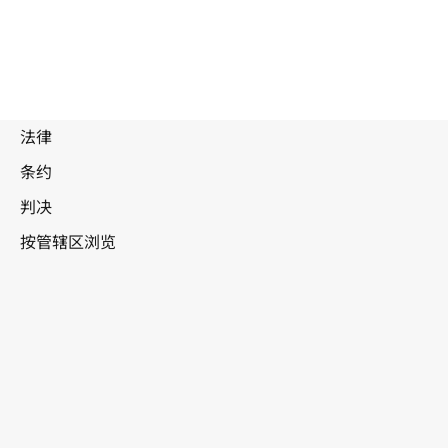
被
取
代
文