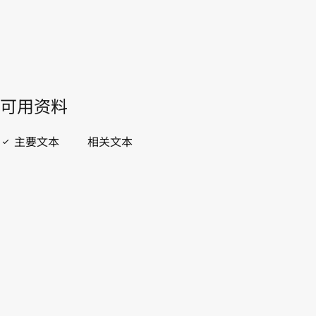
開啟 PDF
open_in_new