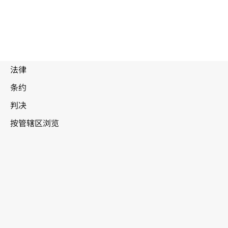
被
取
代
文