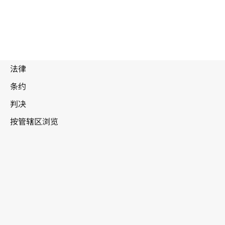
废
止
文
本