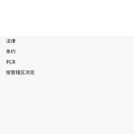
被
取
代
香港 (特区)，中国
文
本。
转至WIPO Lex中的最新版本