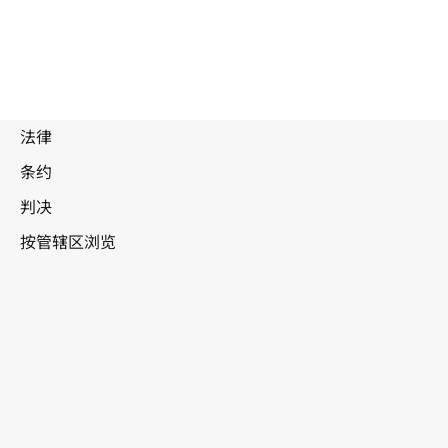
被
取
代
加拿大
文