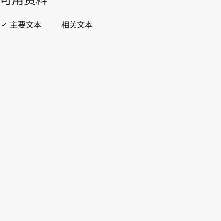
開啟 PDF
open_in_new