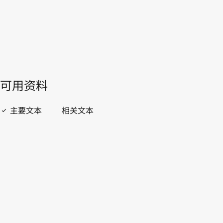
開啟 PDF
open_in_new