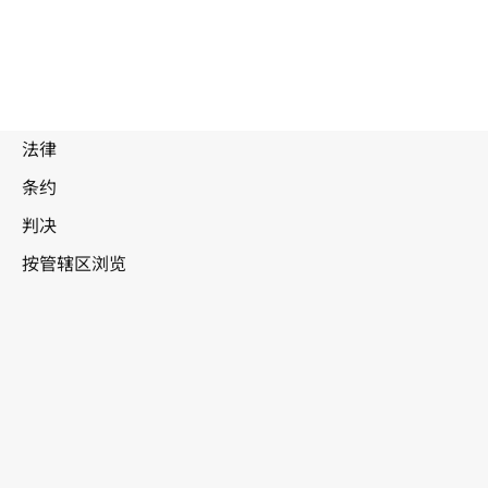
废
止
文
本
澳大利亚