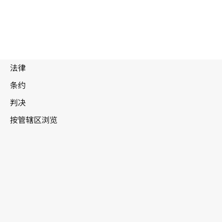
被
取
代
吉尔吉斯斯坦
文
本。
转至WIPO Lex中的最新版本