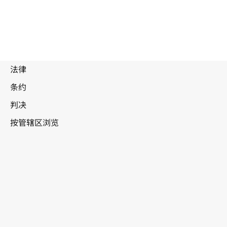
被
取
代
吉尔吉斯斯坦
文
本。
转至WIPO Lex中的最新版本