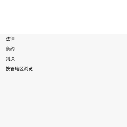
被
取
代
文