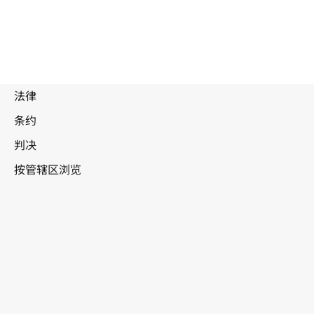
被
取
代
文