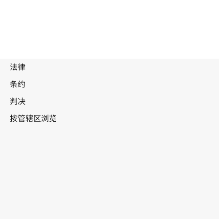
被
取
代
文