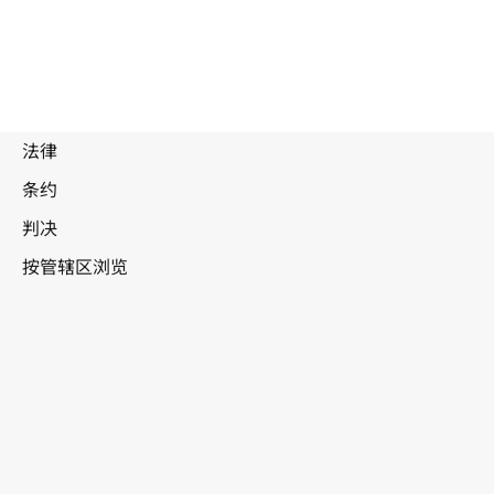
被
取
代
以
文
色列