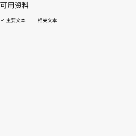
開啟 PDF
open_in_new