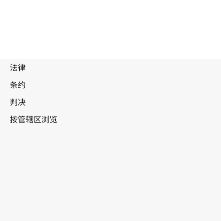
被
取
代
文
美利坚合众