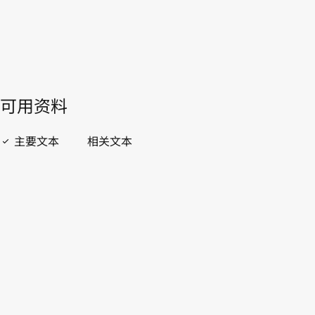
開啟 PDF
open_in_new