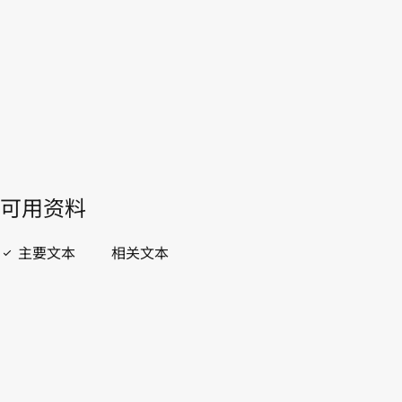
WIPO Lex中的最新版本
開啟 PDF
open_in_new